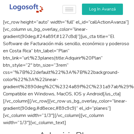
Log In Avanzá
[vc_row height=”auto” width=”full” el_id=”callActionAvanza”]
[vc_column us_bg_overlay_color=”linear-
gradient(90deg,#24a89f,#127c8d)”][us_cta title=”El
Software de Facturación más sencillo, económico y poderoso
en Costa Rica” btn_label=”Plan”
btn_link=”url:%23planes|title:Adquirir%20Plan”
btn_style=”2″ btn_size=”3rem”
css=”%7B%22default%22%3A%7B%22background-
color%22%3A%22linear-
gradient%2890deg%2C%2324a89f%2C%231a97ab%29
Compatible en Windows, MacOS, IOS y Android[/us_cta]
[/vc_column][/vc_row][vc_row us_bg_overlay_color=”linear-
gradient(90deg,#d8ecec,#89c9c9)” el_id=”planes”]
[vc_column width=”1/3″][/vc_column][vc_column
width=”1/3″][vc_column_text]