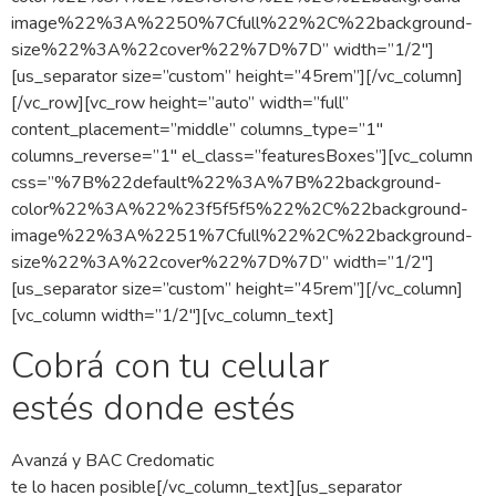
image%22%3A%2250%7Cfull%22%2C%22background-
size%22%3A%22cover%22%7D%7D” width=”1/2″]
[us_separator size=”custom” height=”45rem”][/vc_column]
[/vc_row][vc_row height=”auto” width=”full”
content_placement=”middle” columns_type=”1″
columns_reverse=”1″ el_class=”featuresBoxes”][vc_column
css=”%7B%22default%22%3A%7B%22background-
color%22%3A%22%23f5f5f5%22%2C%22background-
image%22%3A%2251%7Cfull%22%2C%22background-
size%22%3A%22cover%22%7D%7D” width=”1/2″]
[us_separator size=”custom” height=”45rem”][/vc_column]
[vc_column width=”1/2″][vc_column_text]
Cobrá con tu celular
estés donde estés
Avanzá y BAC Credomatic
te lo hacen posible[/vc_column_text][us_separator