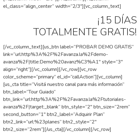
el_class=”align_center” width=”2/3″][vc_column_text]
¡15 DÍAS
TOTALMENTE GRATIS!
[/vc_column_text][us_btn label=”PROBAR DEMO GRATIS”
link=”url:http%3A%2F%2Favanza.la%2Fdemo-
avanza%2F|title:Demo%20avanz%C3%A1″ style=”3″
align=”right”][/vc_column][/vc_row][vc_row
color_scheme=”primary” el_id=”callAction”][vc_column]
[us_cta title=”Visitá nuestro canal para más información”
btn_label=”Tour Guiado”
btn_link=”url:http%3A%2F%2Favanza.la%2Ftutoriales-
avanza%2F|target:_blank” btn_style=”2″ btn_size=”2rem”
second_button=”1″ btn2_label=”Adquirir Plan”
btn2_link=”url:%23planes” btn2_style=”2″
btn2_size=”2rem”][/us_cta][/vc_column][/vc_row]