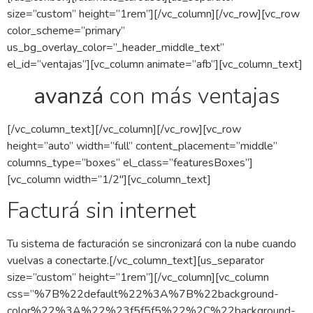
size=”custom” height=”1rem”][/vc_column][/vc_row][vc_row
color_scheme=”primary”
us_bg_overlay_color=”_header_middle_text”
el_id=”ventajas”][vc_column animate=”afb”][vc_column_text]
avanzá
con más ventajas
[/vc_column_text][/vc_column][/vc_row][vc_row
height=”auto” width=”full” content_placement=”middle”
columns_type=”boxes” el_class=”featuresBoxes”]
[vc_column width=”1/2″][vc_column_text]
Facturá sin internet
Tu sistema de facturación se sincronizará con la nube cuando
vuelvas a conectarte.[/vc_column_text][us_separator
size=”custom” height=”1rem”][/vc_column][vc_column
css=”%7B%22default%22%3A%7B%22background-
color%22%3A%22%23f5f5f5%22%2C%22background-