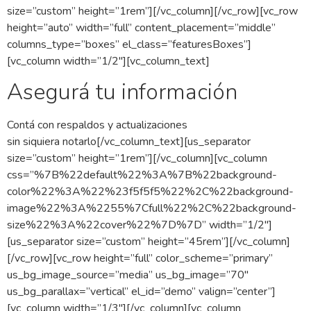
size=”custom” height=”1rem”][/vc_column][/vc_row][vc_row
height=”auto” width=”full” content_placement=”middle”
columns_type=”boxes” el_class=”featuresBoxes”]
[vc_column width=”1/2″][vc_column_text]
Asegurá tu información
Contá con respaldos y actualizaciones
sin siquiera notarlo[/vc_column_text][us_separator
size=”custom” height=”1rem”][/vc_column][vc_column
css=”%7B%22default%22%3A%7B%22background-
color%22%3A%22%23f5f5f5%22%2C%22background-
image%22%3A%2255%7Cfull%22%2C%22background-
size%22%3A%22cover%22%7D%7D” width=”1/2″]
[us_separator size=”custom” height=”45rem”][/vc_column]
[/vc_row][vc_row height=”full” color_scheme=”primary”
us_bg_image_source=”media” us_bg_image=”70″
us_bg_parallax=”vertical” el_id=”demo” valign=”center”]
[vc_column width=”1/3″][/vc_column][vc_column