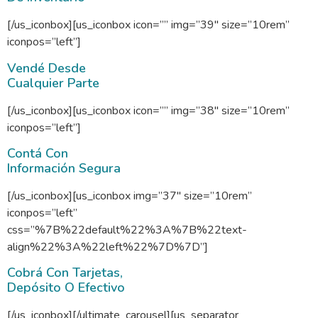
[/us_iconbox][us_iconbox icon=”” img=”39″ size=”10rem”
iconpos=”left”]
Vendé Desde
Cualquier Parte
[/us_iconbox][us_iconbox icon=”” img=”38″ size=”10rem”
iconpos=”left”]
Contá Con
Información Segura
[/us_iconbox][us_iconbox img=”37″ size=”10rem”
iconpos=”left”
css=”%7B%22default%22%3A%7B%22text-
align%22%3A%22left%22%7D%7D”]
Cobrá Con Tarjetas,
Depósito O Efectivo
[/us_iconbox][/ultimate_carousel][us_separator