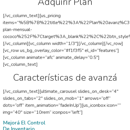
Adquirir Plan
[/vc_column_text][us_pricing
items=”%5B%7B%22title%22%3A%22Plan%20avanz%C3
plan-mensual-
cococo%252F%7Ctarget%3A_blank%22%2C%22btn_st
[/vc_column][vc_column width=”1/3″][/vc_column][/vc_row]
[vc_row us_bg_overlay_color=”#f1f3f5″ el_id=”features”]
[vc_column animate=”afc” animate_delay=”0.5″]
[vc_column_text]
Características de avanzá
[/vc_column_text][ultimate_carousel slides_on_desk=”4″
slides_on_tabs=”2″ slides_on_mob=”1″ arrows=”off”
dots=”off” item_animation=”fadeInUp”][us_iconbox icon=””
img=”40″ size=”10rem” iconpos=”left”]
Mejorá El Control
De Inventario