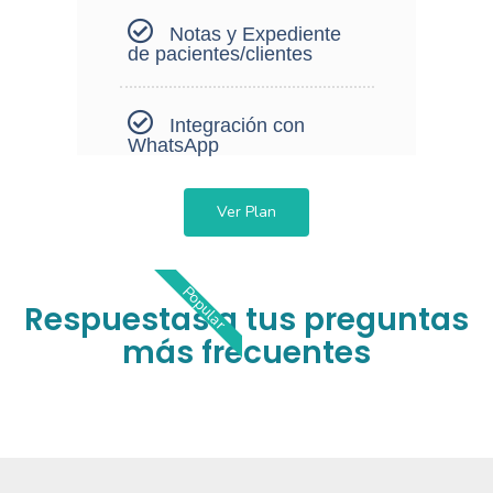
Notas y Expediente
de pacientes/clientes
Integración con
WhatsApp
Ver Plan
Popular
Respuestas a tus preguntas
más frecuentes