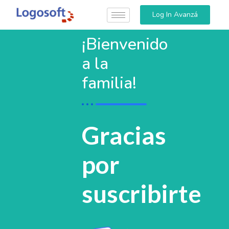
Log In Avanzá
¡Bienvenido
a la
familia!
Gracias
por
suscribirte